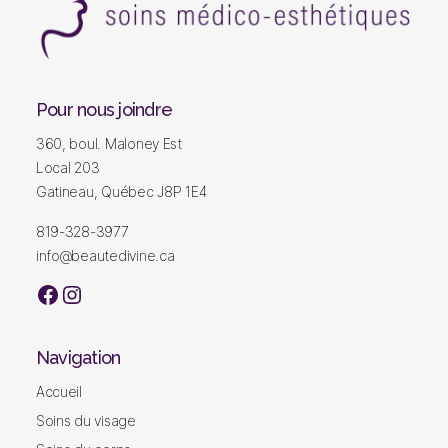
Institut
beauté
divine
Pour nous joindre
|
360, boul. Maloney Est
Institut
de
Local 203
beauté
Gatineau, Québec J8P 1E4
|
Soins
819-328-3977
du
info@beautedivine.ca
visage
|
facebook
Instagram
Soins
du
corps
Navigation
|
Lumière
Accueil
pulsé
Soins du visage
|