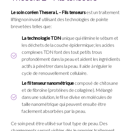
Lumière
Le soin coréen Thesera L – Fils tenseurs
est un traitement
pulsé
|
lifting non invasif utilisant des technologies de pointe
Gatineau
brevetées telles que:
La technologie TDN
unique qui élimine le sébum et
les déchets de la couche épidermique; les acides
complexes TDN font des tout petits trous
profondément dans la peau et aident les ingrédients
actifs à pénétrer dans la peau. Il aide à réguler le
cycle de renouvellement cellulaire.
Le fil tenseur nanométrique
composé de chitosane
et de fibroïne (protéines de collagène). Mélangé
dans une solution, le fil se divise en molécules de
taille nanométrique qui peuvent ensuite être
facilement absorbées par la peau.
Ce soin peut être utilisé sur tout type de peau. Des
changements seront visibles dès le premier traitement.