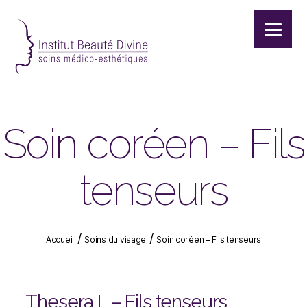
Institut
beauté
divine
|
Soin coréen – Fils
Institut
de
beauté
tenseurs
|
Soins
du
visage
/
/
Accueil
Soins du visage
Soin coréen – Fils tenseurs
|
Soins
du
corps
Thesera L – Fils tenseurs
|