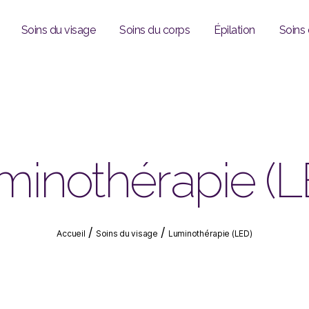
Soins du visage
Soins du corps
Épilation
Soins
minothérapie (L
/
/
Accueil
Soins du visage
Luminothérapie (LED)