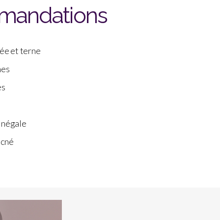
mandations
ée et terne
nes
es
inégale
acné