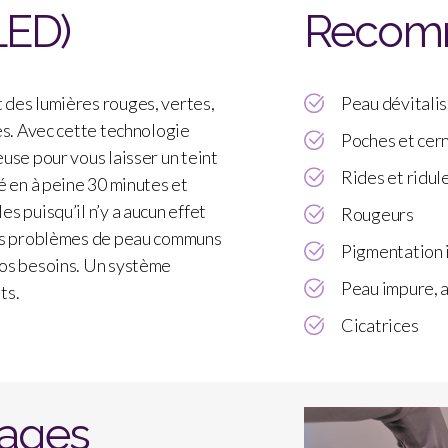
LED)
Recom
 des lumières rouges, vertes,
Peau dévitalis
es. Avec cette technologie
Poches et cer
use pour vous laisser un teint
Rides et ridul
é en à peine 30 minutes et
s puisqu’il n’y a aucun effet
Rougeurs
nts problèmes de peau communs
Pigmentation 
vos besoins. Un système
Peau impure, 
ts.
Cicatrices
tages