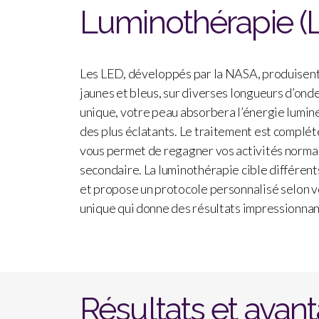
|
Luminothérapie (
Lumière
pulsé
|
Gatineau
Les LED, développés par la NASA, produisent
jaunes et bleus, sur diverses longueurs d’ond
unique, votre peau absorbera l’énergie lumine
des plus éclatants. Le traitement est complét
vous permet de regagner vos activités normale
secondaire. La luminothérapie cible différe
et propose un protocole personnalisé selon 
unique qui donne des résultats impressionnan
Résultats et avan