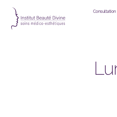
Consultation
Institut
beauté
divine
|
Institut
Lu
de
beauté
|
Soins
du
visage
|
Soins
du
corps