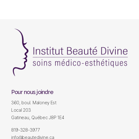
Lumière
pulsé
|
Gatineau
Institut
beauté
divine
Pour nous joindre
|
360, boul. Maloney Est
Institut
de
Local 203
beauté
Gatineau, Québec J8P 1E4
|
Soins
819-328-3977
du
info@beautedivine.ca