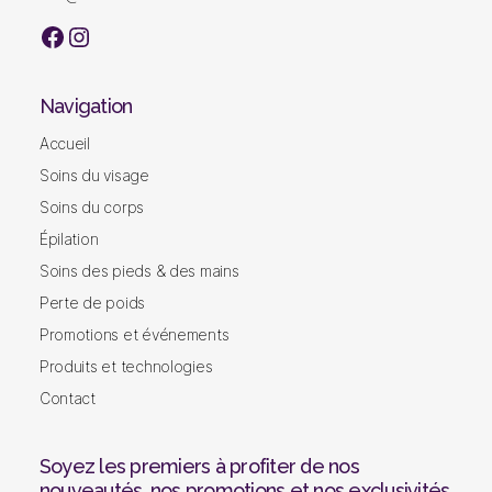
visage
|
facebook
Instagram
Soins
du
corps
Navigation
|
Lumière
Accueil
pulsé
Soins du visage
|
Gatineau
Soins du corps
Épilation
Soins des pieds & des mains
Perte de poids
Promotions et événements
Produits et technologies
Contact
Soyez les premiers à profiter de nos
nouveautés, nos promotions et nos exclusivités