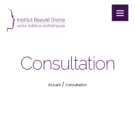
Institut
beauté
divine
|
Consultation
Institut
de
beauté
|
/
Accueil
Consultation
Soins
du
visage
|
Soins
du
corps
|