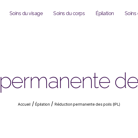
Soins du visage
Soins du corps
Épilation
Soins
permanente des 
/
/
Accueil
Épilation
Réduction permanente des poils (IPL)