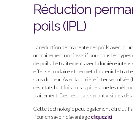
|
Réduction perma
Lumière
pulsé
|
poils (IPL)
Gatineau
La réduction permanente des poils avec la lum
un traitement non invasif, pour tous les types
de poils. Le traitement avec la lumière inten
effet secondaire et permet d’obtenir le trait
sans douleur. Avec la lumière intense pulsée (
résultats huit fois plus rapides que les métho
traitement. Des résultats seront visibles dès
Cette technologie peut également être utilis
Pour en savoir d’avantage
cliquez ici