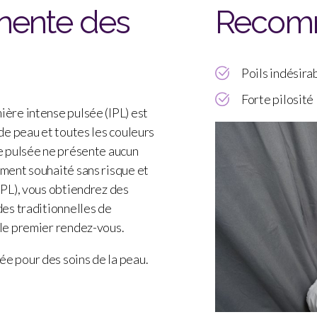
nente des
Recom
Poils indésira
Forte pilosité
ière intense pulsée (IPL) est
 de peau et toutes les couleurs
se pulsée ne présente aucun
ement souhaité sans risque et
IPL), vous obtiendrez des
des traditionnelles de
 le premier rendez-vous.
ée pour des soins de la peau.