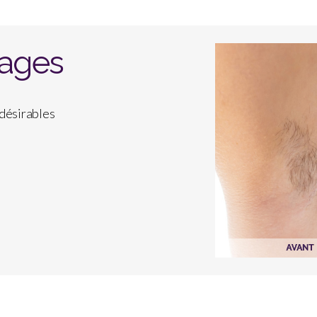
tages
ndésirables