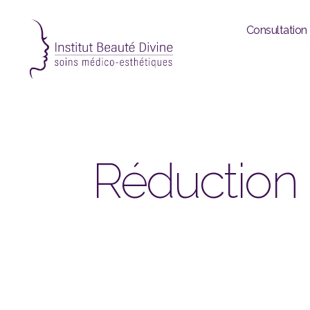
Consultation
Institut
beauté
divine
|
Institut
Réduction 
de
beauté
|
Soins
du
visage
|
Soins
du
corps