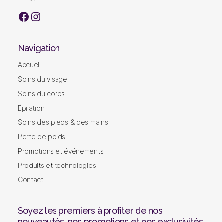
visage
|
facebook
Instagram
Soins
du
corps
Navigation
|
Lumière
Accueil
pulsé
Soins du visage
|
Gatineau
Soins du corps
Épilation
Soins des pieds & des mains
Perte de poids
Promotions et événements
Produits et technologies
Contact
Soyez les premiers à profiter de nos
nouveautés, nos promotions et nos exclusivités