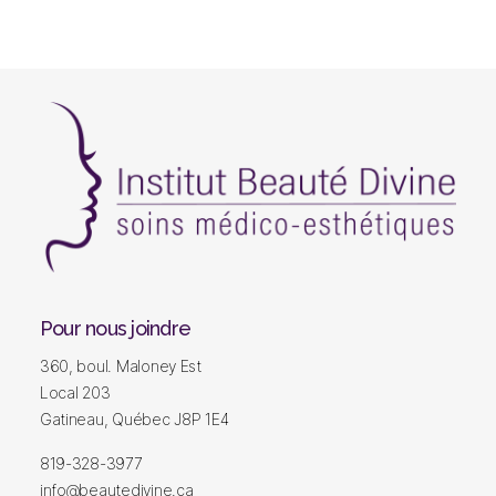
Lumière
pulsé
|
Gatineau
Institut
beauté
divine
Pour nous joindre
|
360, boul. Maloney Est
Institut
de
Local 203
beauté
Gatineau, Québec J8P 1E4
|
Soins
819-328-3977
du
info@beautedivine.ca