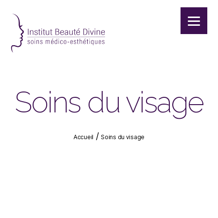
Institut
beauté
divine
|
Soins du visage
Institut
de
beauté
|
/
Accueil
Soins du visage
Soins
du
visage
|
Soins
du
corps
|