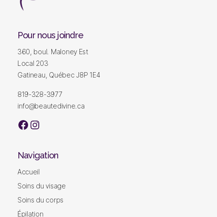
Institut
beauté
divine
Pour nous joindre
|
360, boul. Maloney Est
Institut
de
Local 203
beauté
Gatineau, Québec J8P 1E4
|
Soins
819-328-3977
du
info@beautedivine.ca
visage
|
facebook
Instagram
Soins
du
corps
Navigation
|
Lumière
Accueil
pulsé
Soins du visage
|
Gatineau
Soins du corps
Épilation