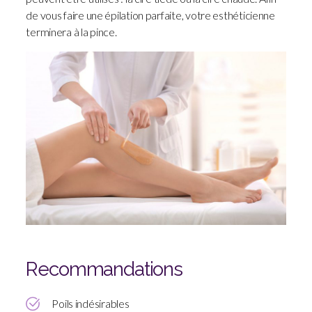
Lumière
de vous faire une épilation parfaite, votre esthéticienne
pulsé
terminera à la pince.
|
Gatineau
Recommandations
Poils indésirables