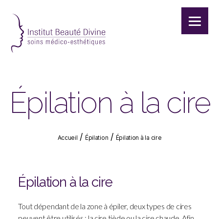
Institut
beauté
divine
|
Épilation à la cire
Institut
de
beauté
|
/
/
Accueil
Épilation
Épilation à la cire
Soins
du
visage
|
Épilation à la cire
Soins
du
Tout dépendant de la zone à épiler, deux types de cires
corps
peuvent être utilisés : la cire tiède ou la cire chaude. Afin
|